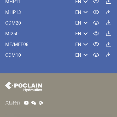
MHP11
EN
MHP13
EN
CDM20
EN
MI250
EN
MF/MFE08
EN
CDM10
EN
关注我们