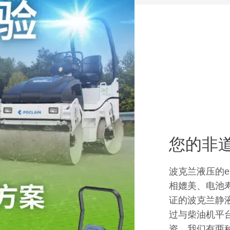
您的非
波克兰液压的
相媲美、电池
证的波克兰静
过与柴油机平
资。我们有两