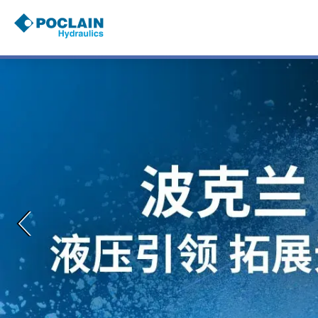
跳
转
到
主
要
内
容