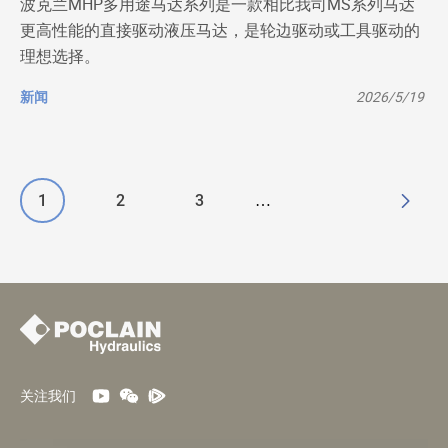
波克兰MHP多用途马达系列是一款相比我司MS系列马达
更高性能的直接驱动液压马达，是轮边驱动或工具驱动的
理想选择。
新闻
2026/5/19
末
当
1
页
2
页
3
…
页
前
面
面
页
关注我们