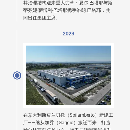
其治理结构迎来重大变革：夏尔.巴塔耶与斯
蒂芬妮·萨博利-巴塔耶携手洛朗.巴塔耶，共
同出任集团主席。
2023
在意大利斯皮兰贝托（Spilamberto）新建工
厂——继从加乔（Gaggio）搬迁而来，打造