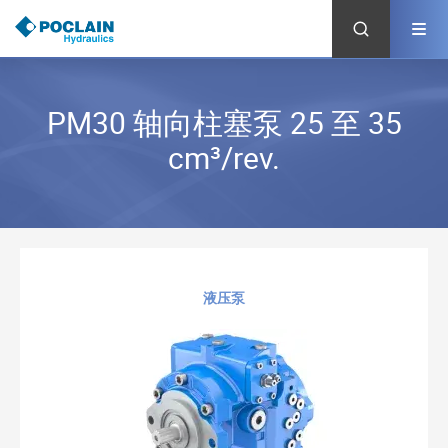
跳
转
到
主
要
内
PM30 轴向柱塞泵 25 至 35
容
cm³/rev.
液压泵