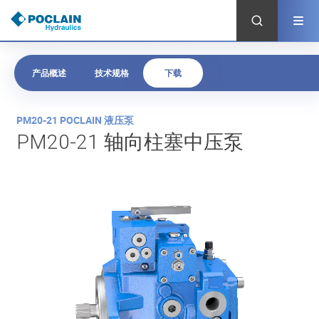
跳
转
到
主
要
内
产品概述
技术规格
下载
容
产
PM20-21 POCLAIN 液压泵
品
PM20-21 轴向柱塞中压泵
概
述