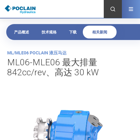
跳
转
到
主
要
内
产品概述
技术规格
下载
相关新闻
容
产
ML/MLE06 POCLAIN 液压马达
品
ML06-MLE06 最大排量
概
842cc/rev、高达 30 kW
述