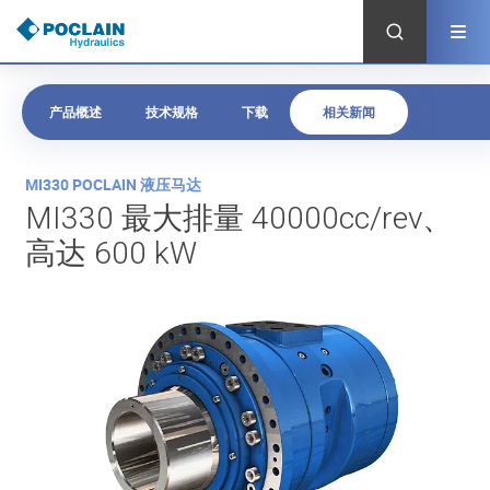
跳
转
到
主
要
内
产品概述
技术规格
下载
相关新闻
容
产
MI330 POCLAIN 液压马达
品
MI330 最大排量 40000cc/rev、
概
高达 600 kW
述