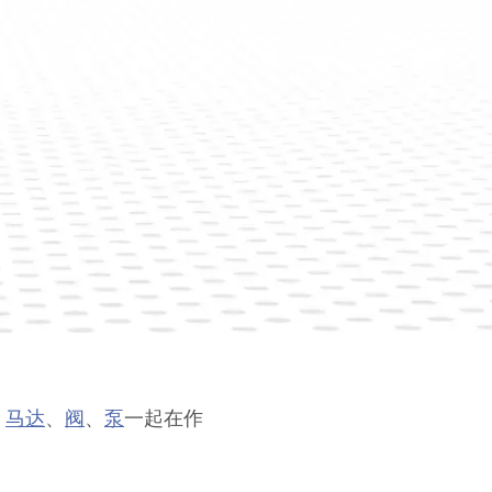
、
马达
、
阀
、
泵
一起在作