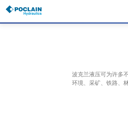
跳
转
到
主
要
内
容
B
r
e
a
d
c
r
u
波克兰液压可为许多
m
b
环境、采矿、铁路、