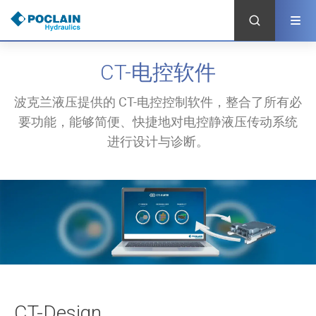
跳
转
到
主
要
CT-电控软件
内
容
波克兰液压提供的 CT-电控控制软件，整合了所有必
要功能，能够简便、快捷地对电控静液压传动系统
进行设计与诊断。
CT-Design